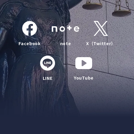
Facebook
note
X（Twitter）
YouTube
LINE