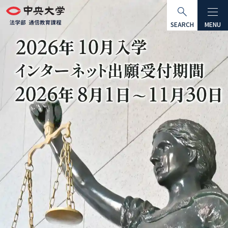
グ
本
フ
ロ
文
ッ
SEARCH
MENU
ー
へ
タ
バ
ー
ル
へ
ナ
ビ
ゲ
ー
シ
ョ
ン
へ