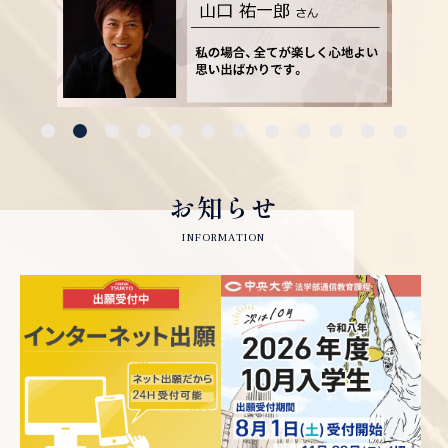
5
6
7
8
9
10
11
12
お知らせ
INFORMATION