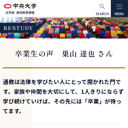
グ
本
ロ
フ
ロ
文
ー
ッ
SEARCH
MENU
ー
へ
カ
タ
RESTUDY
バ
ル
ー
ル
ナ
へ
ナ
ビ
卒業生の声 巣山 達也 さん
ビ
ゲ
ゲ
ー
ー
シ
シ
ョ
通教は法律を学びたい人にとって開かれた門で
ョ
ン
す。家族や仲間を大切にして、1人きりにならず
ン
へ
へ
学び続けていけば、その先には「卒業」が待っ
てます。