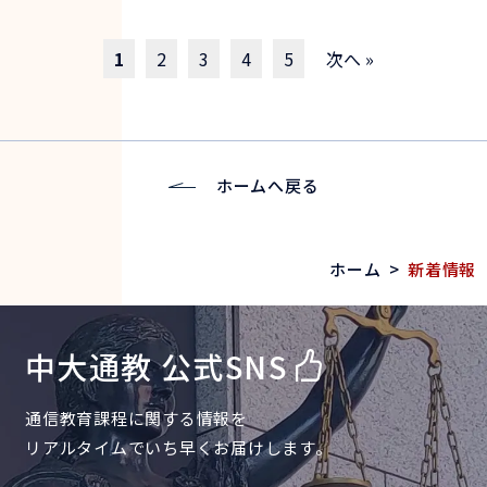
1
2
3
4
5
次へ »
ホームへ戻る
ホーム
>
新着情報
中大通教 公式SNS
通信教育課程に関する情報を
リアルタイムでいち早くお届けします。