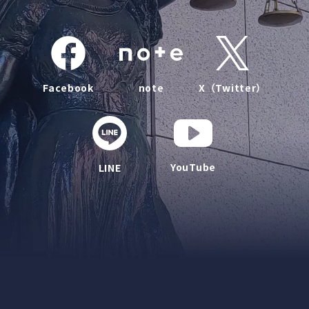
Facebook
note
X（Twitter）
YouTube
LINE