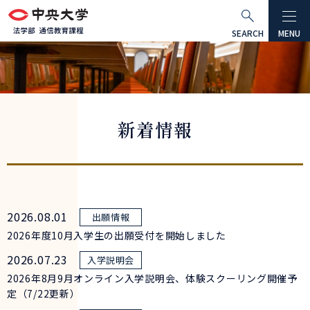
グ
本
ロ
フ
ロ
文
ー
ッ
SEARCH
MENU
ー
へ
カ
タ
バ
ル
ー
ル
ナ
へ
ナ
ビ
新着情報
ビ
ゲ
ゲ
ー
ー
シ
シ
ョ
ョ
ン
2026.08.01
ン
へ
2026年度10月入学生の出願受付を開始しました
へ
2026.07.23
2026年8月9月オンライン入学説明会、体験スクーリング開催予
定（7/22更新）