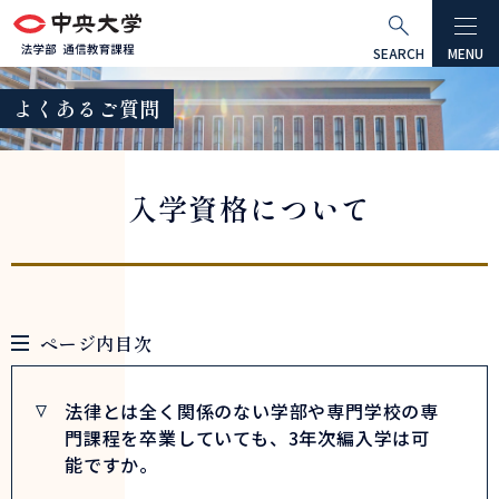
グ
本
ロ
フ
ロ
文
ー
ッ
SEARCH
MENU
ー
へ
カ
タ
よくあるご質問
バ
ル
ー
ル
ナ
へ
ナ
ビ
入学資格について
ビ
ゲ
ゲ
ー
ー
シ
シ
ョ
ョ
ン
ページ内目次
ン
へ
へ
法律とは全く関係のない学部や専門学校の専
門課程を卒業していても、3年次編入学は可
能ですか。