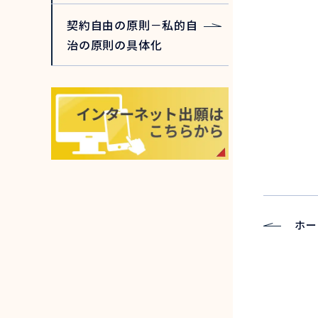
契約自由の原則－私的自
治の原則の具体化
ホー