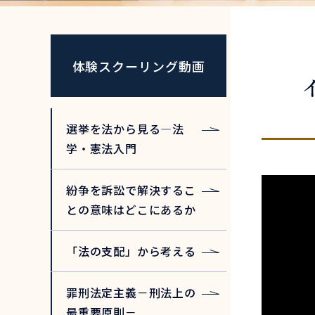
体験スクーリング動画
選挙を法から見る―法
学・憲法入門
紛争を訴訟で解決するこ
との意味はどこにあるか
「法の支配」から考える
罪刑法定主義－刑法上の
最重要原則－