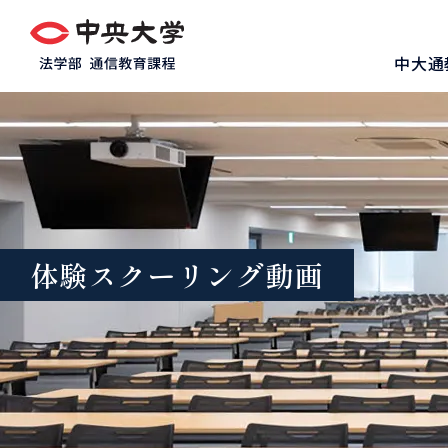
グ
本
ロ
フ
ロ
文
ー
ッ
中大通
ー
へ
カ
タ
バ
ル
ー
ル
ナ
へ
ナ
ビ
ビ
ゲ
ゲ
ー
ー
シ
シ
ョ
体験スクーリング動画
ョ
ン
ン
へ
へ