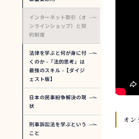
インターネット取引（オ
ンラインショップ）と契
約制度
法律を学ぶと何が身に付
くのか -『法的思考』は
最強のスキル -【ダイジ
ェスト版】
日本の民事紛争解決の現
状
オン
刑事訴訟法を学ぶという
こと