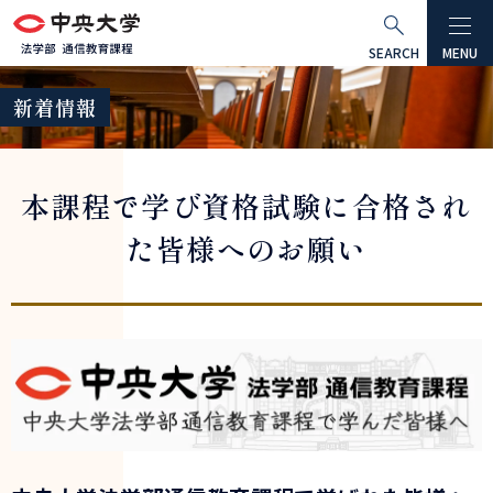
グ
本
ロ
フ
ロ
文
ー
ッ
SEARCH
MENU
ー
へ
カ
タ
新着情報
バ
ル
ー
ル
ナ
へ
ナ
ビ
本課程で学び資格試験に合格され
ビ
ゲ
ゲ
ー
た皆様へのお願い
ー
シ
シ
ョ
ョ
ン
ン
へ
へ