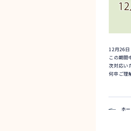
12月2
この期間
次対応い
何卒ご理
ホー