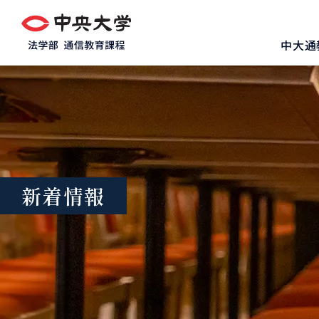
グ
本
ロ
フ
ロ
文
ー
ッ
中大通
ー
へ
カ
タ
バ
ル
ー
ル
ナ
へ
ナ
ビ
ビ
ゲ
ゲ
ー
ー
シ
シ
ョ
新着情報
ョ
ン
ン
へ
へ