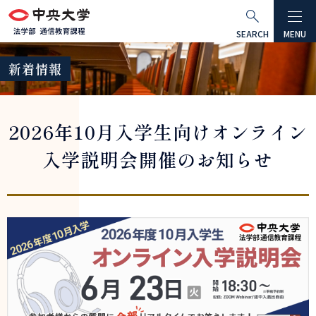
グ
本
ロ
フ
ロ
文
ー
ッ
SEARCH
MENU
ー
へ
カ
タ
新着情報
バ
ル
ー
ル
ナ
へ
ナ
ビ
2026年10月入学生向けオンライン
ビ
ゲ
ゲ
ー
入学説明会開催のお知らせ
ー
シ
シ
ョ
ョ
ン
ン
へ
へ