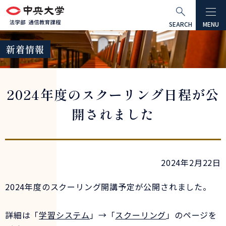
グ
本
ロ
フ
ロ
文
ー
ッ
SEARCH
MENU
ー
へ
カ
タ
新着情報
バ
ル
ー
ル
ナ
へ
ナ
ビ
2024年度のスクーリング日程が公
ビ
ゲ
ゲ
ー
開されました
ー
シ
シ
ョ
ョ
ン
ン
へ
2024年2月22日
へ
2024年度のスクーリング開講予定が公開されました。
詳細は「
学習システム
」→「
スクーリング
」のページを