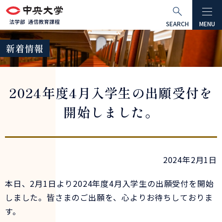
グ
本
ロ
フ
ロ
文
ー
ッ
SEARCH
MENU
ー
へ
カ
タ
新着情報
バ
ル
ー
ル
ナ
へ
ナ
ビ
2024年度4月入学生の出願受付を
ビ
ゲ
ゲ
ー
開始しました。
ー
シ
シ
ョ
ョ
ン
ン
へ
2024年2月1日
へ
本日、2月1日より2024年度4月入学生の出願受付を開始
しました。皆さまのご出願を、心よりお待ちしておりま
す。