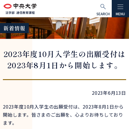
グ
本
ロ
フ
ロ
文
ー
ッ
SEARCH
MENU
ー
へ
カ
タ
新着情報
バ
ル
ー
ル
ナ
へ
ナ
ビ
2023年度10月入学生の出願受付は
ビ
ゲ
ゲ
ー
2023年8月1日から開始します。
ー
シ
シ
ョ
ョ
ン
ン
へ
2023年6月13日
へ
2023年度10月入学生の出願受付は、2023年8月1日から
開始します。皆さまのご出願を、心よりお待ちしており
ます。