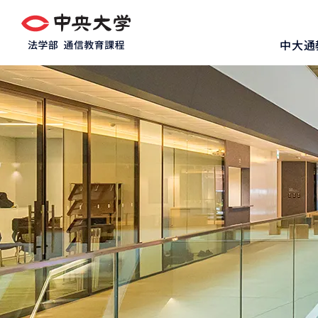
グ
本
ロ
フ
ロ
文
ー
ッ
中大通
ー
へ
カ
タ
バ
ル
ー
ル
ナ
へ
ナ
ビ
ビ
ゲ
ゲ
ー
ー
シ
シ
ョ
ョ
ン
ン
へ
へ